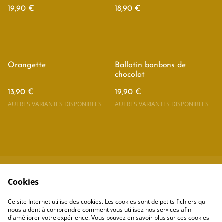
19,90 €
18,90 €
Orangette
Ballotin bonbons de
chocolat
13,90 €
19,90 €
AUTRES VARIANTES DISPONIBLES
AUTRES VARIANTES DISPONIBLES
Cookies
Contacter nous
Mentions légales
Politique de
Politique de cookies
Ce site Internet utilise des cookies. Les cookies sont de petits fichiers qui
confidentialité
nous aident à comprendre comment vous utilisez nos services afin
d'améliorer votre expérience. Vous pouvez en savoir plus sur ces cookies