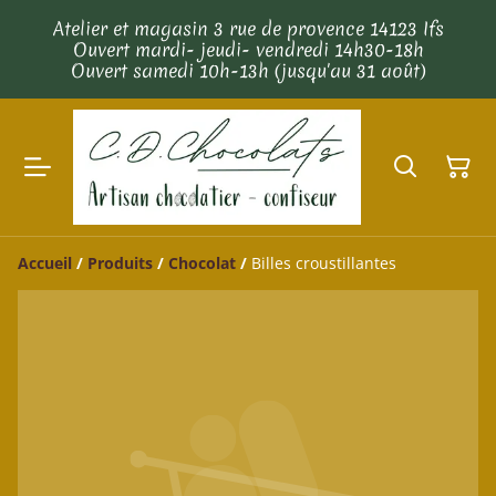
Atelier et magasin 3 rue de provence 14123 Ifs
Ouvert mardi- jeudi- vendredi 14h30-18h
Ouvert samedi 10h-13h (jusqu'au 31 août)
Accueil
/
Produits
/
Chocolat
/
Billes croustillantes