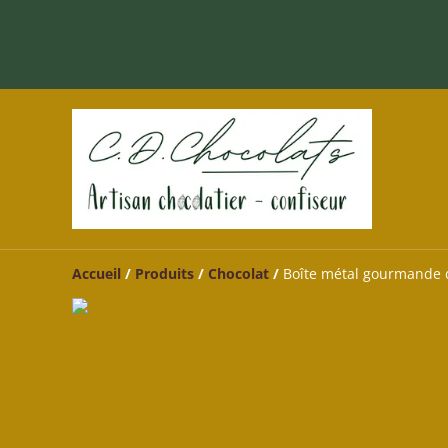
Accueil
/
Produits
/
Chocolat
/
Boîte métal gourmande 