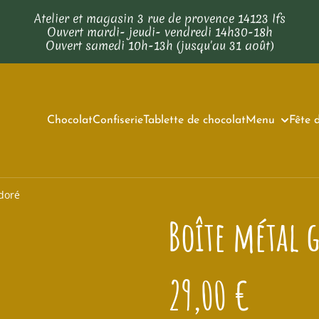
Atelier et magasin 3 rue de provence 14123 Ifs
Ouvert mardi- jeudi- vendredi 14h30-18h
Ouvert samedi 10h-13h (jusqu'au 31 août)
Chocolat
Confiserie
Tablette de chocolat
Menu
Fête 
doré
Boîte métal
29,00 €