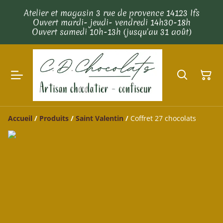
Atelier et magasin 3 rue de provence 14123 Ifs
Ouvert mardi- jeudi- vendredi 14h30-18h
Ouvert samedi 10h-13h (jusqu'au 31 août)
Accueil
/
Produits
/
Saint Valentin
/
Coffret 27 chocolats