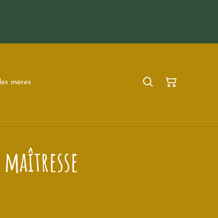
des mères
 maîtresse