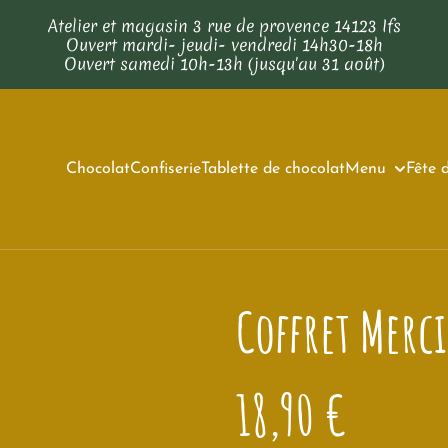
Atelier et magasin 3 rue de provence 14123 Ifs
Ouvert mardi- jeudi- vendredi 14h30-18h
Ouvert samedi 10h-13h (jusqu'au 31 août)
Chocolat
Confiserie
Tablette de chocolat
Menu
Fête 
Coffret Merci
18,90 €