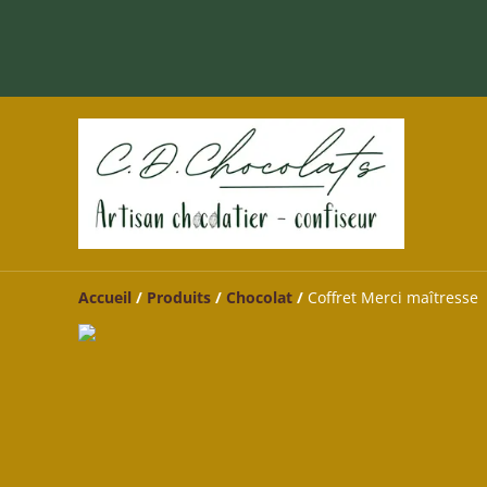
Accueil
/
Produits
/
Chocolat
/
Coffret Merci maîtresse